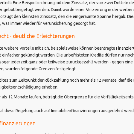
rteilt: Eine Beispielrechnung mit dem Zinssatz, der von zwei Dritteln d
ebot beigefügt werden. Damit wurde einer Verzerrung in der werbend
rzugt den kleinsten Zinssatz, den die eingeräumte Spanne hergab. Dies
 was immer wieder für Verunsicherung gesorgt hat.
cht - deutliche Erleichterungen
hte weitere Vorteile mit sich, beispielsweise können beantragte Finanzi
t einfacher gekündigt werden. Die unbefristeten Kredite dürfen nur noc
sogar jederzeit ganz oder teilweise zurückgezahlt werden - gegen eine 
en, wurden folgende Grenzen festgelegt:
edites zum Zeitpunkt der Rückzahlung noch mehr als 12 Monate, darf die
ligkeitsentschädigung erheben.
als 12 Monate laufen, beträgt die Obergrenze für die Vorfälligkeitsen
umal diese Regelung auch auf Immobilienfinanzierungen ausgedehnt werde
ufinanzierungen