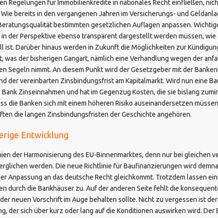
 Regelungen für Immobilienkredite in nationales Recht einfließen, nicht
. Wie bereits in den vergangenen Jahren im Versicherungs- und Geldan
Beratungsqualität bestimmten gesetzlichen Auflagen anpassen. Wichtiger
n der Perspektive ebenso transparent dargestellt werden müssen, wie 
ll ist. Darüber hinaus werden in Zukunft die Möglichkeiten zur Kündigun
t, was der bisherigen Gangart, nämlich eine Verhandlung wegen der anfa
en Segeln nimmt. An diesem Punkt wird der Gesetzgeber mit der Banken
nd der vereinbarten Zinsbindungsfrist am Kapitalmarkt. Wird nun eine Ba
ie Bank Zinseinnahmen und hat im Gegenzug Kosten, die sie bislang zumi
dass die Banken sich mit einem höheren Risiko auseinandersetzen müss
ften die langen Zinsbindungsfristen der Geschichte angehören.
herige Entwicklung
inien der Harmonisierung des EU-Binnenmarktes, denn nur bei gleichen 
glichen werden. Die neue Richtlinie für Baufinanzierungen wird demna
iner Anpassung an das deutsche Recht gleichkommt. Trotzdem lassen e
en durch die Bankhäuser zu. Auf der anderen Seite fehlt die konsequent
der neuen Vorschrift im Auge behalten sollte. Nicht zu vergessen ist de
, der sich über kurz oder lang auf die Konditionen auswirken wird. De