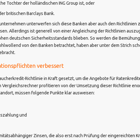
che Tochter der holländischen ING Group ist, oder
der britischen Barclays Bank.
nternehmen unterwerfen sich diese Banken aber auch den Richtlinien zu
n. Allerdings ist generell von einer Angleichung der Richtlinien ausz
ohen deutschen Sicherheitsstandards blieben. So werden die Bemühun
hlwollend von den Banken betrachtet, haben aber unter dem Strich sch
ebracht.
tionspflichten verbessert
ucherkredit-Richtlinie in Kraft gesetzt, um die Angebote für Ratenkredit
n Vergleichsrechner profitieren von der Umsetzung dieser Richtlinie en
andort, müssen folgende Punkte klar ausweisen:
uszahlung und
itätsabhängiger Zinsen, die also erst nach Prüfung der eingereichten K